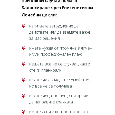
При какви случаи помага
Балансиране чрез Епигенетични
Лечебни цикли:
изпитвате затруднение да
действате или да вземате важни
за Вас решения;
имате нужда от промяна в личен
и/или професионален план;
нещата все не се случват, както
сте ги планирали;
искате да създадете семейство,
но все не се получава;
искате деца, но нещо ви пречи
да направите крачката;
имате ясни и конкретни цели в