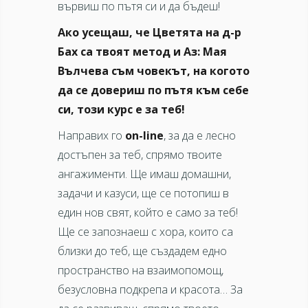
вървиш по пътя си и да бъдеш!
Ако усещаш, че Цветята на д-р
Бах са твоят метод и Аз: Мая
Вълчева съм човекът, на когото
да се довериш по пътя към себе
си, този курс е за теб!
Направих го
on-line
, за да е лесно
достъпен за теб, спрямо твоите
ангажименти. Ще имаш домашни,
задачи и казуси, ще се потопиш в
един нов свят, който е само за теб!
Ще се запознаеш с хора, които са
близки до теб, ще създадем едно
пространство на взаимопомощ,
безусловна подкрепа и красота… За