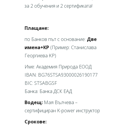
за 2 обучения и 2 сертификата!
Плащане:
по Банков път с основание:
Две
имена+КР
(Пример: Станислава
Георгиева KP)
Име: Академия Природа ЕООД
IBAN: BG76STSA93000026190177
BIC: STSABGSF
Банка: Банка ДСК ЕАД
Водещ:
Мая Вълчева –
сертифициран K-power инструктор
Срокове: