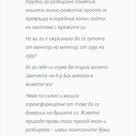
трудни за разбиране понятия,
нашето лично развитие просто се
превръща в поредния капан, който
ни омотава с мрежите си.
Не ви ли е омръзнало да се лутате
от ментор на ментор, от гуру на
гуру?
Аз за себе си спрях да търся, когато
Цветята на д-р Бах влязоха в
живота ми!
Няма по-силно и мощно
трансформиране от това да се
довериш на душата си. Живата
природа прави този преход лесен и
разбираем – извън помпозните думи,