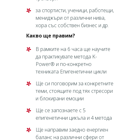
за спортисти, ученици, работещи,
мениджъри от различни нива,
хора със собствен бизнес и др.
Какво ще правим?
В рамките на 6 часа ще научите
да практикувате метода K-
Power® и по-конкретно
техниката Епигенетични цикли
Ще си поговорим за конкретните
теми, стоящите под тях стресори
и блокирани емоции
Ще се запознаете с 5
епигенетични цикъла и 4 метода
Ще направим заедно енергиен
баланс на различни сфери от