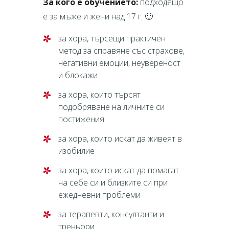
За кого е обучението:
подходящо
е за мъже и жени над 17 г. 🙂
за хора, търсещи практичен
метод за справяне със страхове,
негативни емоции, неувереност
и блокажи
за хора, които търсят
подобряване на личните си
постижения
за хора, които искат да живеят в
изобилие
за хора, които искат да помагат
на себе си и близките си при
ежедневни проблеми
за терапевти, консултанти и
треньори