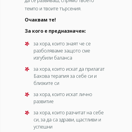
да се развиваш, спрямо твоето
темпо и твоите търсения.
Очаквам те!
За кого е предназначен:
за хора, които знаят че се
разболяваме защото сме
изгубили баланса
за хора, които искат да прилагат
Бахова терапия за себе си и
близките си
за хора, които искат лично
развитие
за хора, които разчитат на себе
си, за да са здрави, щастливи и
успешни