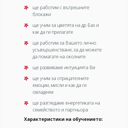
ще работим с вътрешните
блокажи
ще учим за цветята на др Бах и
как да ги прилагате
ще работим за Вашето лично
усъвършенстване, за да можете
да помагате на околните
ще развиваме интуицията Ви
ще учим за отрицателните
емоции, мисли и как да ги
овладеем
ще разгледаме енергетиката на
семейството и партньора
Характеристики на обучението: