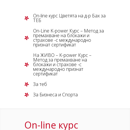
On-line курс Цветята на д-р Бах за
ТЕБ
On-Line K-power Курс – Метод за
премахване на блокажи и
страхове -с международно
признат сертификат
На ЖИВО – K-power Курс –
Метод за премахване на
блокажи и страхове -с
международно признат
сертификат
За теб
За Бизнеса и Спорта
On-line курс