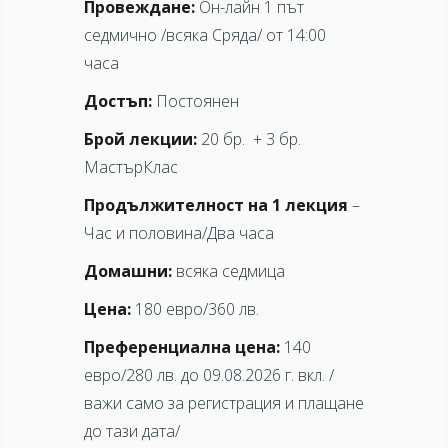
Провеждане:
Он-лайн 1 път
седмично /всяка Сряда/ от 14:00
часа
Достъп:
Постоянен
Брой лекции:
20 бр. + 3 бр.
МастърКлас
Продължителност на 1 лекция
–
Час и половина/Два часа
Домашни:
всяка седмица
Цена:
180 евро/360 лв.
Преференциална цена:
140
евро/280 лв. до 09.08.2026 г. вкл. /
важи само за регистрация и плащане
до тази дата/