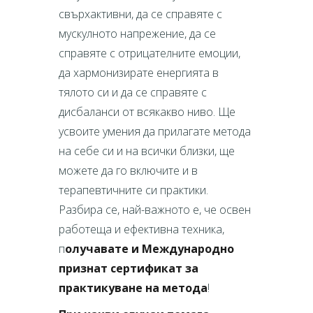
свърхактивни, да се справяте с
мускулното напрежение, да се
справяте с отрицатeлните емоции,
да хармонизирате енергията в
тялото си и да се справяте с
дисбаланси от всякакво ниво. Ще
усвоите умения да прилагате метода
на себе си и на всички близки, ще
можете да го включите и в
терапевтичните си практики.
Разбира се, най-важното е, че освен
работеща и ефективна техника,
п
олучавате и Международно
признат сертификат за
практикуване на метода
!