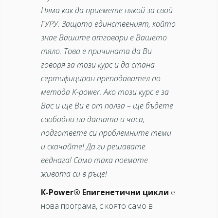
Няма как да приемете някой за свой
ГУРУ. Защото единственият, който
знае Вашите отговори е Вашето
тяло. Това е причината да Ви
говоря за този курс и да стана
сертифициран преподавател по
метода K-power. Ако този курс е за
Вас и ще Ви е от полза – ще бъдете
свободни на датата и часа,
подгответе си проблемните теми
и скачайте! Да ги решавате
веднага! Само така поемате
живота си в ръце!
К-Power® Епигенетични цикли
e
нова програма, с която само в