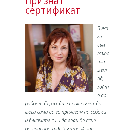
признат
сертификат
Вина
ги
съм
търс
ила
мет
од,
койт
о да
работи бързо, да е практичен, да
мога сама да го прилагам на себе си
и близките си и да води до ясно
осъзнаване къде бъркам. И най-