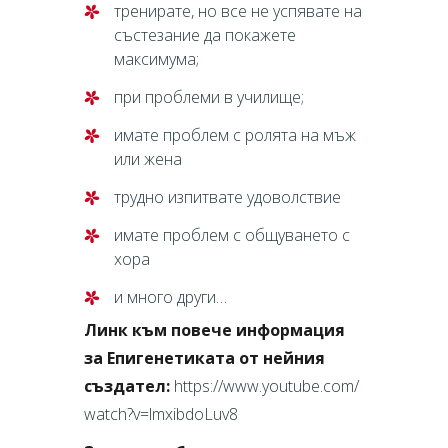
тренирате, но все не успявате на
състезание да покажете
максимума;
при проблеми в училище;
имате проблем с ролята на мъж
или жена
трудно изпитвате удоволствие
имате проблем с общуването с
хора
и много други…
Линк към повече информация
за Епигенетиката от нейния
създател:
https://www.youtube.com/
watch?v=lmxibdoLuv8