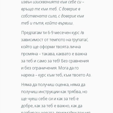
извън изискванията към себе си –
връща те към теб. С доверие в
собствената сила, с доверие към
теб и пътя, който вървиш.
Предлагам ти 6-9 месечен курс /в
зависимост от темпото на групата/,
който ще оформи твоята лична
промяна – такава, каквато е важна
за теб и само за теб! Без сравнения
и без ограничения. Мога да го
нарека – курс към теб, към твоето Аз.
Няма да получиш оценка, няма да
получиш инструкции как трябва, но
ще чуеш себе си и как за теб е
добре, как за теб е важно, как да
разбираш хората, приемайки техния