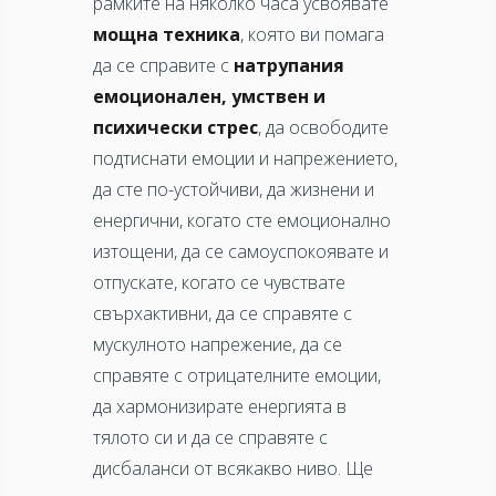
рамките на няколко часа усвоявате
мощна техника
, която ви помага
да се справите с
натрупания
емоционален, умствен и
психически стрес
, да освободите
подтиснати емоции и напрежението,
да сте по-устойчиви, да жизнени и
енергични, когато сте емоционално
изтощени, да се самоуспокоявате и
отпускате, когато се чувствате
свърхактивни, да се справяте с
мускулното напрежение, да се
справяте с отрицатeлните емоции,
да хармонизирате енергията в
тялото си и да се справяте с
дисбаланси от всякакво ниво. Ще