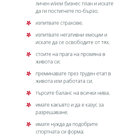
личен и/или бизнес план и искате
да ги постигнете по-бързо;
изпитвате страхове;
изпитвате негативни емоции и
искате да се освободите от тях;
стоите на прага на промяна в
живота си;
преминавате през труден етап в
живота или работата си;
търсите баланс на всички нива;
имате какъвто и да е казус за
разрешаване;
имате нужда да подобрите
спортната си форма;