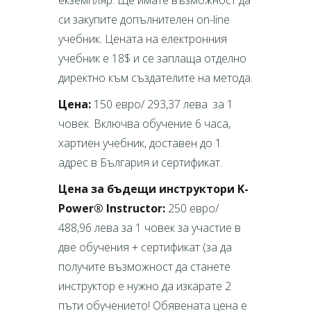
екземпляр: Ще имате възможност да
си закупите допълнителен on-line
учебник. Цената на електронния
учебник e 18$ и се заплаща отделно
директно към създателите на метода.
Цена:
150 евро/ 293,37 лева за 1
човек. Включва обучение 6 часа,
хартиен учебник, доставен до 1
адрес в България и сертификат.
Цена за бъдещи инструктори K-
Power® Instructor:
250 евро/
488,96 лева за 1 човек за участие в
две обучения + сертификат (за да
получите възможност да станете
инструктор е нужно да изкарате 2
пъти обучението! Обявената цена е