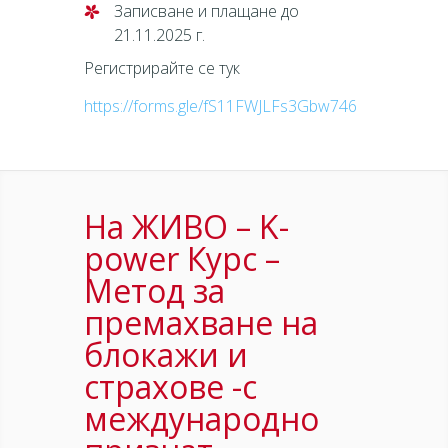
Записване и плащане до
21.11.2025 г.
Регистрирайте се тук
https://forms.gle/fS11FWJLFs3Gbw746
На ЖИВО – K-
power Курс –
Метод за
премахване на
блокажи и
страхове -с
международно