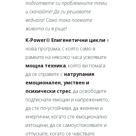
подгответе си проблемните теми
и скачайте! Да ги решавате
веднага! Само така поемате
живота си в ръце!
К-Power® Епигенетични цикли
e
нова програма, с която само в
рамките на няколко часа усвоявате
мощна техника
, която ви помага
да се справите с
натрупания
емоционален, умствен и
психически стрес
, да освободите
подтиснати емоции и напрежението,
да сте по-устойчиви, да жизнени и
енергични, когато сте емоционално
изтощени, да се самоуспокоявате и
отпускате, когато се чувствате