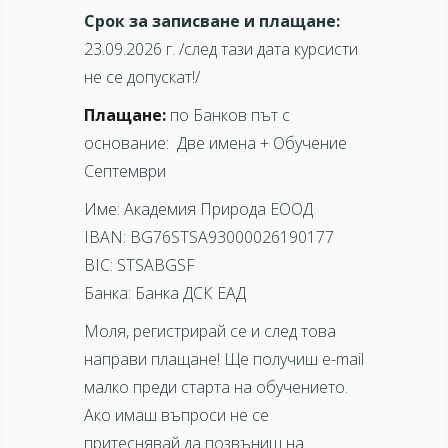
Срок за записване и плащане:
23.09.2026 г. /след тази дата курсисти
не се допускат!/
Плащане:
по Банков път с
основание: Две имена + Обучение
Септември
Име: Академия Природа ЕООД
IBAN: BG76STSA93000026190177
BIC: STSABGSF
Банка: Банка ДСК ЕАД
Моля, регистрирай се и след това
направи плащане! Ще получиш e-mail
малко преди старта на обучението.
Ако имаш въпроси не се
притеснявай да позвъниш на