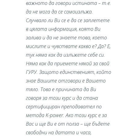
важното да говори истината – т.е.
да не мога да се самоизлъжа.
Случвало ли Ви се е да се заплетете
в цялата информация, която Ви
залива и да не знаете това, което
мислите и чувствате какво е? Да? Е,
тук няма как да излъжете себе си.
Няма как да приемете някой за свой
ГУРУ. Защото единственият, който
знае Вашите отговори е Вашето
тяло. Това е причината да Ви
говоря за този курс и да стана
сертифициран преподавател по
метода K-power. Ако този курс е за
Вас и ще Ви е от полза – ще бъдете
свободни на датата и часа,