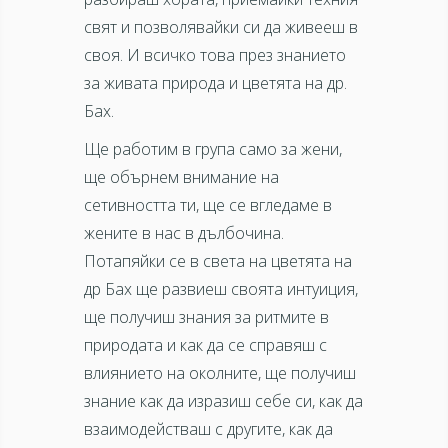
свят и позволявайки си да живееш в
своя. И всичко това през знанието
за живата природа и цветята на др.
Бах.
Ще работим в група само за жени,
ще обърнем внимание на
сетивността ти, ще се вгледаме в
жените в нас в дълбочина.
П
отапяйки се в света на цветята на
др Бах ще развиеш своята интуиция,
ще получиш знания за ритмите в
природата и как да се справяш с
влиянието на околните, ще получиш
знание как да изразиш себе си, как да
взаимодействаш с другите, как да