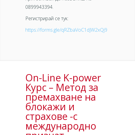
0899943394.
Регистрирай се тук:
https://forms.gle/qRZbaVoC1dJW2xQj9
On-Line K-power
Курс – Метод за
премахване на
блокажи и
страхове -с
международно