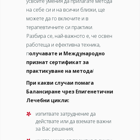
усвоите умения да прилагате метода
на себе си и на всички близки, ще
можете да го включите и в
терапевтичните си практики.
Разбира се, най-важното е, че освен
работеща и ефективна техника,
п
олучавате и Международно
признат сертификат за
практикуване на метода
!
При какви случаи помага
Балансиране чрез Епигенетични
Лечебни цикли:
изпитвате затруднение да
действате или да вземате важни
за Вас решения;