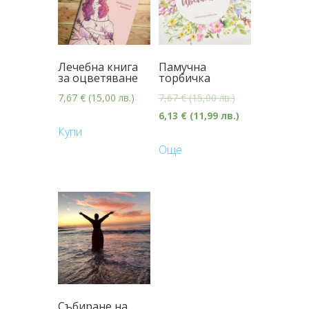
Лечебна книга
Памучна
за оцветяване
торбичка
7,67
€
(15,00 лв.)
7,67
€
(15,00 лв.)
6,13
€
(11,99 лв.)
Купи
Още
Събиране на