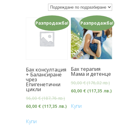
Разпродажба!
Разпродажба!
Бах терапия
Бах консултация
Мама и детенце
+ Балансиране
чрез
90,00
€
(176,02 лв.)
Епигенетични
цикли
60,00
€
(117,35 лв.)
96,00
€
(187,76 лв.)
Купи
60,00
€
(117,35 лв.)
Купи