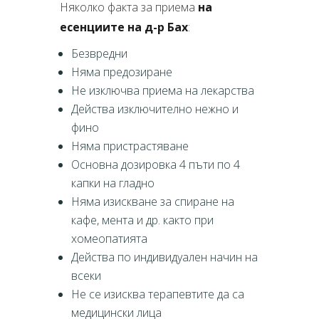
Няколко факта за приема
на
есенциите на д-р Бах
:
Безвредни
Няма предозиране
Не изключва приема на лекарства
Действа изключително нежно и
фино
Няма пристрастяване
Основна дозировка 4 пъти по 4
капки на гладно
Няма изискване за спиране на
кафе, мента и др. както при
хомеопатията
Действа по индивидуален начин на
всеки
Не се изисква терапевтите да са
медицински лица