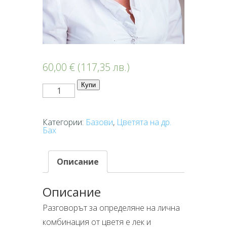
60,00
€
(117,35 лв.)
количество
Купи
за
Първоначална
Бах
Консултация
Категории:
Базови
,
Цветята на др.
Бах
Описание
Описание
Разговорът за определяне на лична
комбинация от цветя е лек и