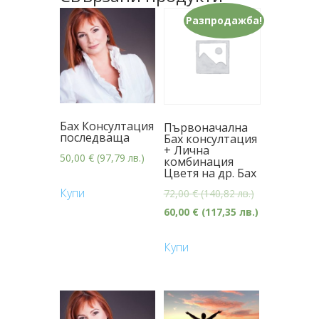
Разпродажба!
Бах Консултация
Първоначална
последваща
Бах консултация
+ Лична
50,00
€
(97,79 лв.)
комбинация
Цветя на др. Бах
Купи
72,00
€
(140,82 лв.)
60,00
€
(117,35 лв.)
Купи