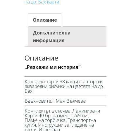
на др. Бах карти
др.
Бах
Описание
Допълнителна
информация
Описание
„Разкажи ми история“
Комплект карти 38 карти с авторски
акварелни рисунки на цветята на др.
Бах.
Вдъхновител: Мая Вълчева
Комплектът включва: Ламинирани
Карти 40 бр. размер: 12х9 см.,
Памучна торбичка, Транспортна
кутия, Инструкции за гледане на
карти, Изненада