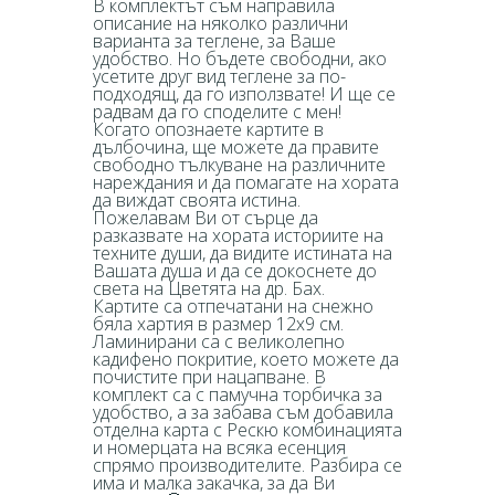
В комплектът съм направила
описание на няколко различни
варианта за теглене, за Ваше
удобство. Но бъдете свободни, ако
усетите друг вид теглене за по-
подходящ, да го използвате! И ще се
радвам да го споделите с мен!
Когато опознаете картите в
дълбочина, ще можете да правите
свободно тълкуване на различните
нареждания и да помагате на хората
да виждат своята истина.
Пожелавам Ви от сърце да
разказвате на хората историите на
техните души, да видите истината на
Вашата душа и да се докоснете до
света на Цветята на др. Бах.
Картите са отпечатани на снежно
бяла хартия в размер 12х9 см.
Ламинирани са с великолепно
кадифено покритие, което можете да
почистите при нацапване. В
комплект са с памучна торбичка за
удобство, а за забава съм добавила
отделна карта с Рескю комбинацията
и номерцата на всяка есенция
спрямо производителите. Разбира се
има и малка закачка, за да Ви