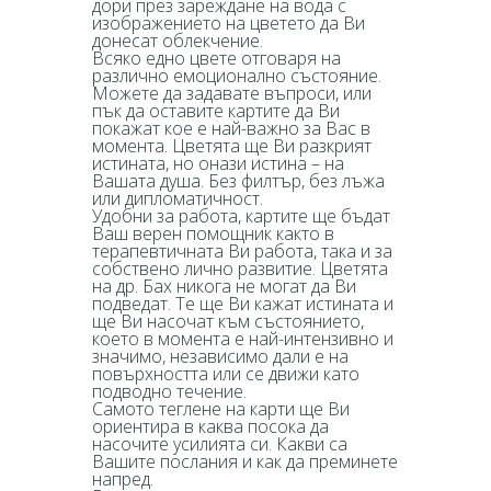
дори през зареждане на вода с
изображението на цветето да Ви
донесат облекчение.
Всяко едно цвете отговаря на
различно емоционално състояние.
Можете да задавате въпроси, или
пък да оставите картите да Ви
покажат кое е най-важно за Вас в
момента. Цветята ще Ви разкрият
истината, но онази истина – на
Вашата душа. Без филтър, без лъжа
или дипломатичност.
Удобни за работа, картите ще бъдат
Ваш верен помощник както в
терапевтичната Ви работа, така и за
собствено лично развитие. Цветята
на др. Бах никога не могат да Ви
подведат. Те ще Ви кажат истината и
ще Ви насочат към състоянието,
което в момента е най-интензивно и
значимо, независимо дали е на
повърхността или се движи като
подводно течение.
Самото теглене на карти ще Ви
ориентира в каква посока да
насочите усилията си. Какви са
Вашите послания и как да преминете
напред.