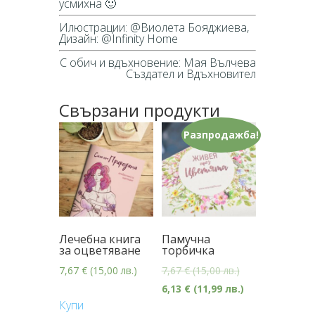
усмихна 🙂
Илюстрации: @Виолета Бояджиева,
Дизайн: @Infinity Home
С обич и вдъхновение: Мая Вълчева
Създател и Вдъхновител
Свързани продукти
Разпродажба!
Лечебна книга
Памучна
за оцветяване
торбичка
7,67
€
(15,00 лв.)
7,67
€
(15,00 лв.)
6,13
€
(11,99 лв.)
Купи