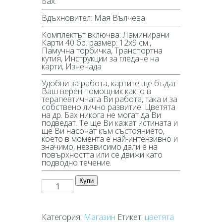
Бах.
Вдъхновител: Мая Вълчева
Комплектът включва: Ламинирани
Карти 40 бр. размер: 12х9 см.,
Памучна торбичка, Транспортна
кутия, Инструкции за гледане на
карти, Изненада
Удобни за работа, картите ще бъдат
Ваш верен помощник както в
терапевтичната Ви работа, така и за
собствено лично развитие. Цветята
на др. Бах никога не могат да Ви
подведат. Те ще Ви кажат истината и
ще Ви насочат към състоянието,
което в момента е най-интензивно и
значимо, независимо дали е на
повърхността или се движи като
подводно течение.
количество
Купи
за
Карти
с
цветята
Категория:
Магазин
Етикет:
цветята
на