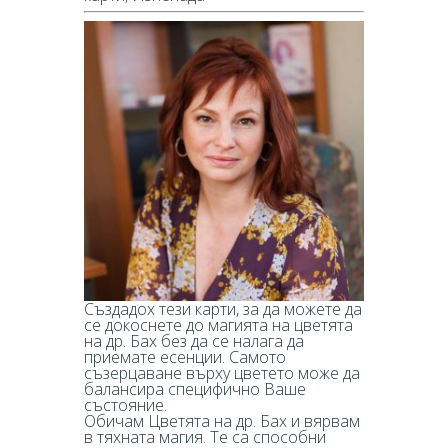
Създадох тези карти, за да можете да
се докоснете до магията на цветята
на др. Бах без да се налага да
приемате есенции. Самото
съзерцаване върху цветето може да
балансира специфично Ваше
състояние.
Обичам Цветята на др. Бах и вярвам
в тяхната магия. Те са способни