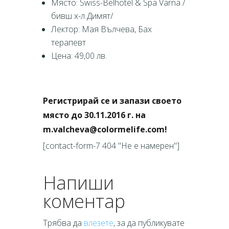
Място: Swiss-Belhotel & Spa Varna /
бивш х-л Димят/
Лектор: Мая Вълчева, Бах
терапевт
Цена: 49,00 лв.
Регистрирай се и запази своето
място до 30.11.2016 г. на
m.valcheva@colormelife.com!
[contact-form-7 404 "Не е намерен"]
Напиши
коментар
Трябва да
влезете
, за да публикувате