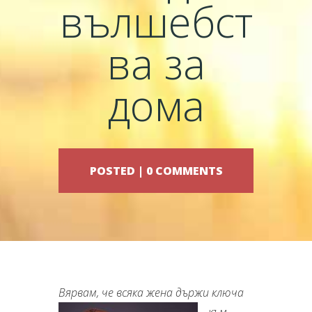
вълшебст
ва за
дома
POSTED |
0 COMMENTS
Вярвам, че в
сяка жена държи ключа