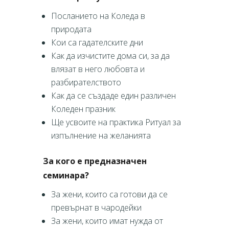
Посланието на Коледа в
природата
Кои са гадателските дни
Как да изчистите дома си, за да
влязат в него любовта и
разбирателството
Как да се създаде един различен
Коледен празник
Ще усвоите на практика Ритуал за
изпълнение на желанията
За кого е предназначен
семинара?
За жени, които са готови да се
превърнат в чародейки
За жени, които имат нужда от