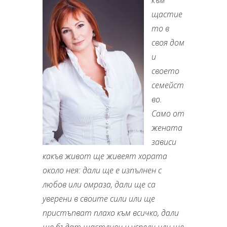
към
щастие
то в
своя дом
и
своето
семейст
во.
Само от
жената
зависи
какъв живот ще живеят хората
около нея: дали ще е изпълнен с
любов или омраза, дали ще са
уверени в своите сили или ще
пристъпват плахо към всичко, дали